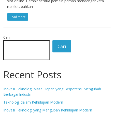
slot online. Hampir semua pemain pernah mendengar kata
rtp slot, bahkan
Read more
Cari
Cari
Recent Posts
Inovasi Teknologi Masa Depan yang Berpotensi Mengubah
Berbagai Industri
Teknologi dalam Kehidupan Modern
Inovasi Teknologi yang Mengubah Kehidupan Modern