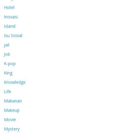
Hotel
Inovasi
Island
Isu Sosial
jail
Job
K-pop
King
Knowledge
Life
Makanan
Makeup
Movie
Mystery