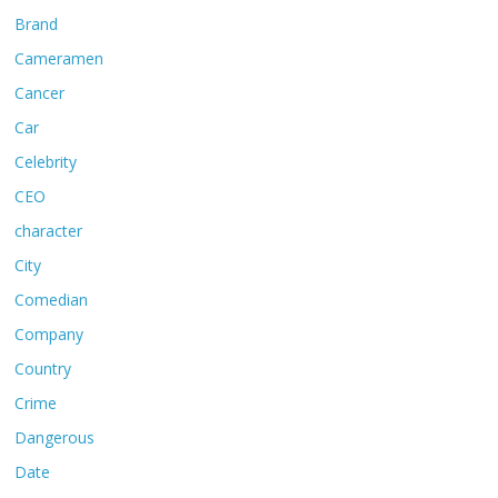
Brand
Cameramen
Cancer
Car
Celebrity
CEO
character
City
Comedian
Company
Country
Crime
Dangerous
Date