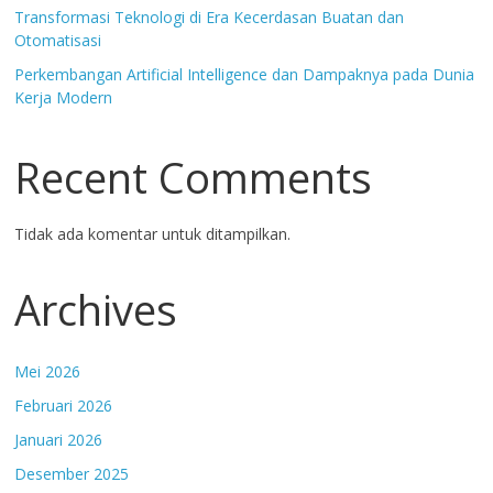
Transformasi Teknologi di Era Kecerdasan Buatan dan
Otomatisasi
Perkembangan Artificial Intelligence dan Dampaknya pada Dunia
Kerja Modern
Recent Comments
Tidak ada komentar untuk ditampilkan.
Archives
Mei 2026
Februari 2026
Januari 2026
Desember 2025