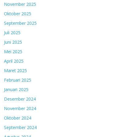
November 2025
Oktober 2025
September 2025
Juli 2025
Juni 2025
Mei 2025
April 2025
Maret 2025
Februari 2025
Januari 2025
Desember 2024
November 2024
Oktober 2024
September 2024
Agustus 2024