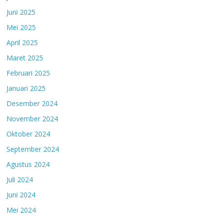
Juni 2025
Mei 2025
April 2025
Maret 2025
Februari 2025
Januari 2025
Desember 2024
November 2024
Oktober 2024
September 2024
Agustus 2024
Juli 2024
Juni 2024
Mei 2024