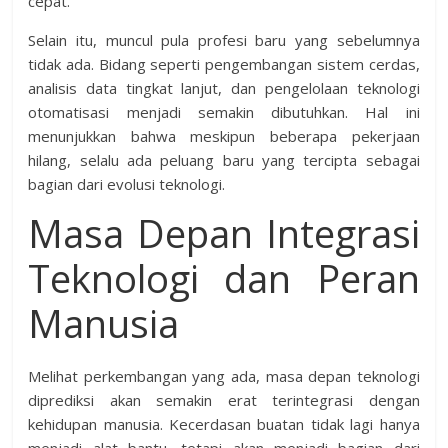
cepat.
Selain itu, muncul pula profesi baru yang sebelumnya
tidak ada. Bidang seperti pengembangan sistem cerdas,
analisis data tingkat lanjut, dan pengelolaan teknologi
otomatisasi menjadi semakin dibutuhkan. Hal ini
menunjukkan bahwa meskipun beberapa pekerjaan
hilang, selalu ada peluang baru yang tercipta sebagai
bagian dari evolusi teknologi.
Masa Depan Integrasi
Teknologi dan Peran
Manusia
Melihat perkembangan yang ada, masa depan teknologi
diprediksi akan semakin erat terintegrasi dengan
kehidupan manusia. Kecerdasan buatan tidak lagi hanya