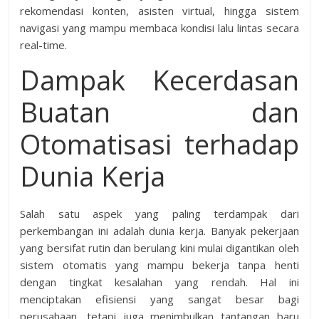
rekomendasi konten, asisten virtual, hingga sistem
navigasi yang mampu membaca kondisi lalu lintas secara
real-time.
Dampak Kecerdasan
Buatan dan
Otomatisasi terhadap
Dunia Kerja
Salah satu aspek yang paling terdampak dari
perkembangan ini adalah dunia kerja. Banyak pekerjaan
yang bersifat rutin dan berulang kini mulai digantikan oleh
sistem otomatis yang mampu bekerja tanpa henti
dengan tingkat kesalahan yang rendah. Hal ini
menciptakan efisiensi yang sangat besar bagi
perusahaan, tetapi juga menimbulkan tantangan baru