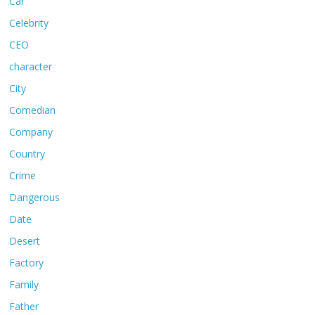
Car
Celebrity
CEO
character
City
Comedian
Company
Country
Crime
Dangerous
Date
Desert
Factory
Family
Father