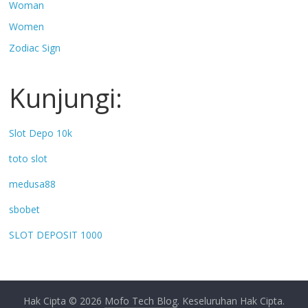
Woman
Women
Zodiac Sign
Kunjungi:
Slot Depo 10k
toto slot
medusa88
sbobet
SLOT DEPOSIT 1000
Hak Cipta © 2026
Mofo Tech Blog
. Keseluruhan Hak Cipta.