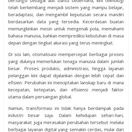
berfungsi sebagai alat bantu sederhana, kini teknologi
telah berkembang menjadi sistem yang mampu belajar,
beradaptasi, dan mengambil keputusan secara mandiri
berdasarkan data yang tersedia. Kecerdasan buatan
memungkinkan mesin untuk mengenali pola, memahami
bahasa manusia, bahkan memprediksi kebutuhan di masa
depan dengan tingkat akurasi yang terus meningkat.
Di sisi lain, otomatisasi mempercepat berbagai proses
yang dulunya memerlukan tenaga manusia dalam jumlah
besar. Proses produksi, administrasi, hingga layanan
pelanggan kini dapat dijalankan dengan lebih cepat dan
efisien. Perubahan ini menciptakan lanskap baru di mana
kecepatan, ketepatan, dan efisiensi menjadi faktor
utama dalam persaingan global.
Namun, transformasi ini tidak hanya berdampak pada
industri besar saja. Dalam kehidupan sehari-hari,
masyarakat juga merasakan perubahan tersebut melalui
berbagai layanan digital yang semakin cerdas, mulai dari