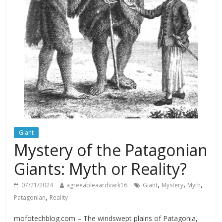
Giant
Mystery of the Patagonian
Giants: Myth or Reality?
,
,
,
07/21/2024
agreeableaardvark16
Giant
Mystery
Myth
,
Patagonian
Reality
mofotechblog.com – The windswept plains of Patagonia,