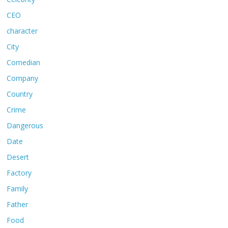
CEO
character
City
Comedian
Company
Country
Crime
Dangerous
Date
Desert
Factory
Family
Father
Food