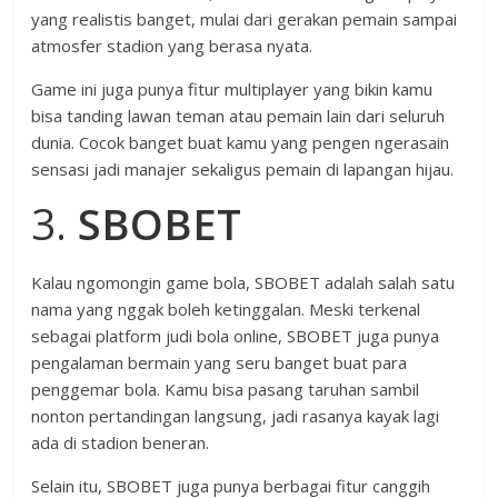
yang realistis banget, mulai dari gerakan pemain sampai
atmosfer stadion yang berasa nyata.
Game ini juga punya fitur multiplayer yang bikin kamu
bisa tanding lawan teman atau pemain lain dari seluruh
dunia. Cocok banget buat kamu yang pengen ngerasain
sensasi jadi manajer sekaligus pemain di lapangan hijau.
3.
SBOBET
Kalau ngomongin game bola, SBOBET adalah salah satu
nama yang nggak boleh ketinggalan. Meski terkenal
sebagai platform judi bola online, SBOBET juga punya
pengalaman bermain yang seru banget buat para
penggemar bola. Kamu bisa pasang taruhan sambil
nonton pertandingan langsung, jadi rasanya kayak lagi
ada di stadion beneran.
Selain itu, SBOBET juga punya berbagai fitur canggih