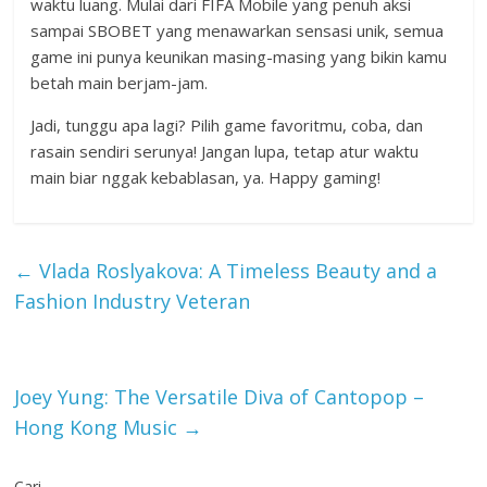
waktu luang. Mulai dari FIFA Mobile yang penuh aksi
sampai SBOBET yang menawarkan sensasi unik, semua
game ini punya keunikan masing-masing yang bikin kamu
betah main berjam-jam.
Jadi, tunggu apa lagi? Pilih game favoritmu, coba, dan
rasain sendiri serunya! Jangan lupa, tetap atur waktu
main biar nggak kebablasan, ya. Happy gaming!
←
Vlada Roslyakova: A Timeless Beauty and a
Fashion Industry Veteran
Joey Yung: The Versatile Diva of Cantopop –
Hong Kong Music
→
Cari