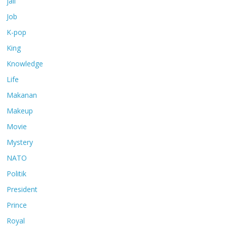
jail
Job
K-pop
King
Knowledge
Life
Makanan
Makeup
Movie
Mystery
NATO
Politik
President
Prince
Royal