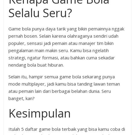
Selalu Seru?
Game bola punya daya tarik yang bikin pemainnya nggak
pernah bosen. Selain karena olahraganya sendiri udah
populer, sensasi jadi pemain atau manajer tim bikin
pengalaman main makin seru. Kamu bisa ngelatih
strategi, ngatur formasi, atau bahkan cuma sekadar
nendang bola buat hiburan.
Selain itu, hampir semua game bola sekarang punya
mode multiplayer, jadi kamu bisa tanding lawan teman
atau pemain lain dari berbagai belahan dunia. Seru
banget, kan?
Kesimpulan
Itulah 5 daftar game bola terbaik yang bisa kamu coba di