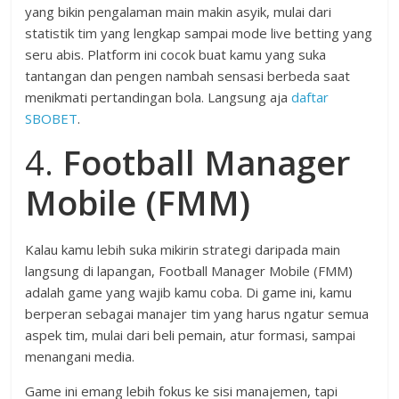
yang bikin pengalaman main makin asyik, mulai dari
statistik tim yang lengkap sampai mode live betting yang
seru abis. Platform ini cocok buat kamu yang suka
tantangan dan pengen nambah sensasi berbeda saat
menikmati pertandingan bola. Langsung aja
daftar
SBOBET
.
4.
Football Manager
Mobile (FMM)
Kalau kamu lebih suka mikirin strategi daripada main
langsung di lapangan, Football Manager Mobile (FMM)
adalah game yang wajib kamu coba. Di game ini, kamu
berperan sebagai manajer tim yang harus ngatur semua
aspek tim, mulai dari beli pemain, atur formasi, sampai
menangani media.
Game ini emang lebih fokus ke sisi manajemen, tapi