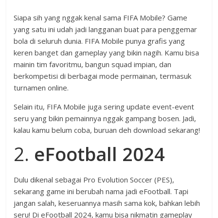
Siapa sih yang nggak kenal sama FIFA Mobile? Game
yang satu ini udah jadi langganan buat para penggemar
bola di seluruh dunia. FIFA Mobile punya grafis yang
keren banget dan gameplay yang bikin nagih. Kamu bisa
mainin tim favoritmu, bangun squad impian, dan
berkompetisi di berbagai mode permainan, termasuk
turnamen online.
Selain itu, FIFA Mobile juga sering update event-event
seru yang bikin pemainnya nggak gampang bosen. Jadi,
kalau kamu belum coba, buruan deh download sekarang!
2.
eFootball 2024
Dulu dikenal sebagai Pro Evolution Soccer (PES),
sekarang game ini berubah nama jadi eFootball. Tapi
jangan salah, keseruannya masih sama kok, bahkan lebih
seru! Di eFootball 2024, kamu bisa nikmatin gameplay