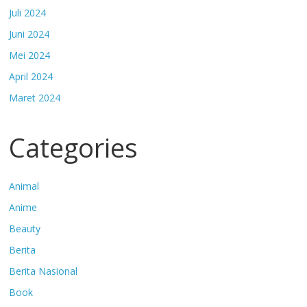
Juli 2024
Juni 2024
Mei 2024
April 2024
Maret 2024
Categories
Animal
Anime
Beauty
Berita
Berita Nasional
Book