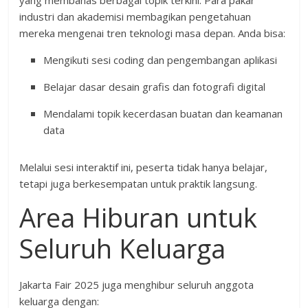
yang membahas berbagai topik terkini. Para pakar
industri dan akademisi membagikan pengetahuan
mereka mengenai tren teknologi masa depan. Anda bisa:
Mengikuti sesi coding dan pengembangan aplikasi
Belajar dasar desain grafis dan fotografi digital
Mendalami topik kecerdasan buatan dan keamanan
data
Melalui sesi interaktif ini, peserta tidak hanya belajar,
tetapi juga berkesempatan untuk praktik langsung.
Area Hiburan untuk
Seluruh Keluarga
Jakarta Fair 2025 juga menghibur seluruh anggota
keluarga dengan: