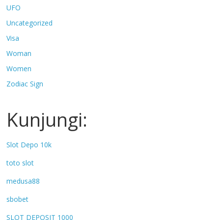
UFO
Uncategorized
Visa
Woman
Women
Zodiac Sign
Kunjungi:
Slot Depo 10k
toto slot
medusa88
sbobet
SLOT DEPOSIT 1000