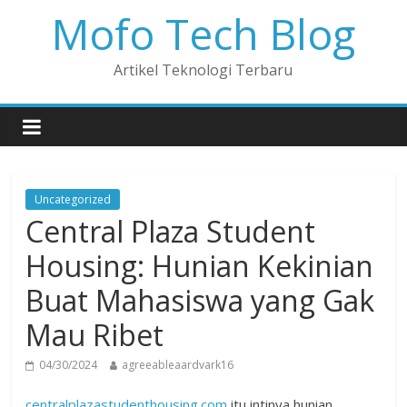
Mofo Tech Blog
Artikel Teknologi Terbaru
Uncategorized
Central Plaza Student
Housing: Hunian Kekinian
Buat Mahasiswa yang Gak
Mau Ribet
04/30/2024
agreeableaardvark16
centralplazastudenthousing.com
itu intinya hunian