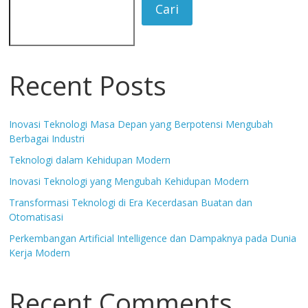
Cari
Recent Posts
Inovasi Teknologi Masa Depan yang Berpotensi Mengubah
Berbagai Industri
Teknologi dalam Kehidupan Modern
Inovasi Teknologi yang Mengubah Kehidupan Modern
Transformasi Teknologi di Era Kecerdasan Buatan dan
Otomatisasi
Perkembangan Artificial Intelligence dan Dampaknya pada Dunia
Kerja Modern
Recent Comments