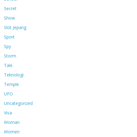
Secret
Show
Slot Jepang
Sport
Spy
Storm
Tale
Teknologi
Temple
UFO
Uncategorized
Visa
Woman
Women