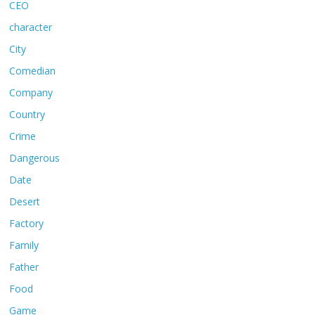
CEO
character
City
Comedian
Company
Country
Crime
Dangerous
Date
Desert
Factory
Family
Father
Food
Game