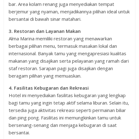
bar. Area kolam renang juga menyediakan tempat
berjemur yang nyaman, menjadikannya pilihan ideal untuk
bersantai di bawah sinar matahari.
3. Restoran dan Layanan Makan
Alma Marina memiliki restoran yang menawarkan
berbagai pilihan menu, termasuk masakan lokal dan
internasional. Banyak tamu yang mengapresiasi kualitas
makanan yang disajikan serta pelayanan yang ramah dari
staf restoran. Sarapan pagi juga disajikan dengan
beragam pilihan yang memuaskan.
4. Fasilitas Kebugaran dan Rekreasi
Hotel ini menyediakan fasilitas kebugaran yang lengkap
bagi tamu yang ingin tetap aktif selama liburan. Selain itu,
tersedia juga aktivitas rekreasi seperti permainan biliar
dan ping pong. Fasilitas ini memungkinkan tamu untuk
bersenang-senang dan menjaga kebugaran di saat
bersantai.