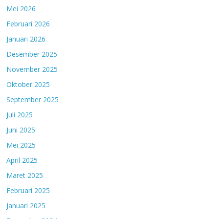
Mei 2026
Februari 2026
Januari 2026
Desember 2025
November 2025
Oktober 2025
September 2025
Juli 2025
Juni 2025
Mei 2025
April 2025
Maret 2025
Februari 2025
Januari 2025