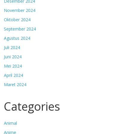
Desember 2024
November 2024
Oktober 2024
September 2024
Agustus 2024
Juli 2024
Juni 2024
Mei 2024
April 2024
Maret 2024
Categories
Animal
Anime