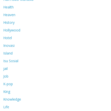
Health
Heaven
History
Hollywood
Hotel
Inovasi
Island
Isu Sosial
jail
Job
K-pop
King
Knowledge
Life