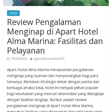
Hotel
Review Pengalaman
Menginap di Apart Hotel
Alma Marina: Fasilitas dan
Pelayanan
10/24/2024
agreeableaardvark16
Apart Hotel Alma Marina menawarkan pengalaman
menginap yang nyaman dan menyenangkan bagi para
tamunya. Berlokasi strategis dekat dengan pantai dan
berbagai atraksi lokal, hotel ini menjadi pilihan populer
bagi wisatawan yang mencari akomodasi yang dilengkapi
dengan fasilitas lengkap. Berikut adalah review
pengalaman menginap di Apart Hotel Alma Marina,
mencakup fasilitas yang ditawarkan dan pelayanan yang