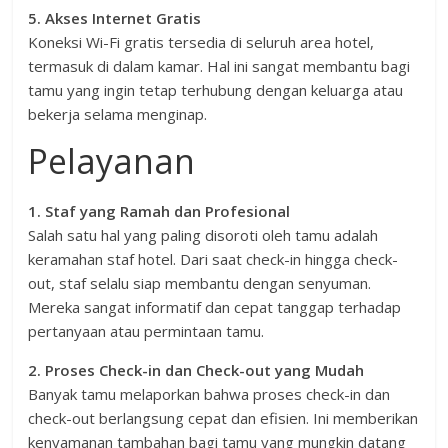
5. Akses Internet Gratis
Koneksi Wi-Fi gratis tersedia di seluruh area hotel,
termasuk di dalam kamar. Hal ini sangat membantu bagi
tamu yang ingin tetap terhubung dengan keluarga atau
bekerja selama menginap.
Pelayanan
1. Staf yang Ramah dan Profesional
Salah satu hal yang paling disoroti oleh tamu adalah
keramahan staf hotel. Dari saat check-in hingga check-
out, staf selalu siap membantu dengan senyuman.
Mereka sangat informatif dan cepat tanggap terhadap
pertanyaan atau permintaan tamu.
2. Proses Check-in dan Check-out yang Mudah
Banyak tamu melaporkan bahwa proses check-in dan
check-out berlangsung cepat dan efisien. Ini memberikan
kenyamanan tambahan bagi tamu yang mungkin datang