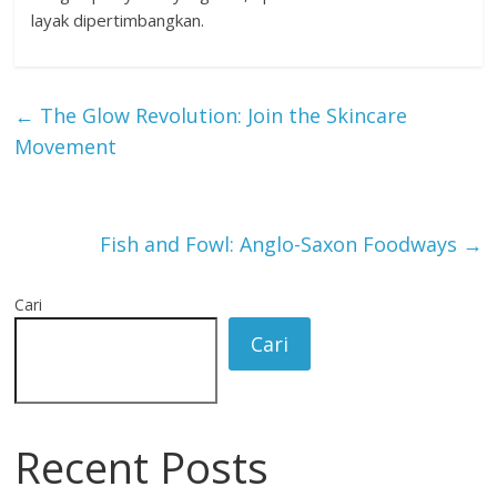
layak dipertimbangkan.
←
The Glow Revolution: Join the Skincare
Movement
Fish and Fowl: Anglo-Saxon Foodways
→
Cari
Cari
Recent Posts