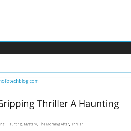
Gripping Thriller A Haunting
,
,
,
,
ing
Haunting
Mystery
The Morning After
Thriller