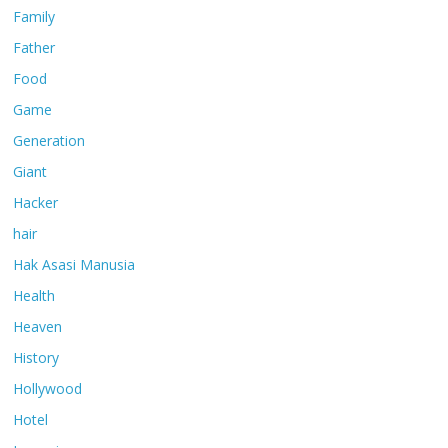
Family
Father
Food
Game
Generation
Giant
Hacker
hair
Hak Asasi Manusia
Health
Heaven
History
Hollywood
Hotel