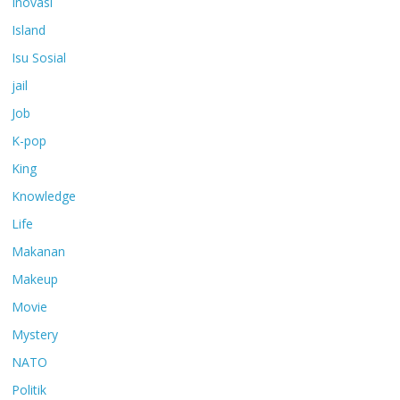
Inovasi
Island
Isu Sosial
jail
Job
K-pop
King
Knowledge
Life
Makanan
Makeup
Movie
Mystery
NATO
Politik