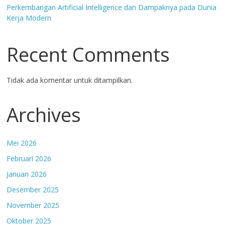
Perkembangan Artificial Intelligence dan Dampaknya pada Dunia
Kerja Modern
Recent Comments
Tidak ada komentar untuk ditampilkan.
Archives
Mei 2026
Februari 2026
Januari 2026
Desember 2025
November 2025
Oktober 2025