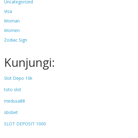
Uncategorized
Visa
Woman
Women
Zodiac Sign
Kunjungi:
Slot Depo 10k
toto slot
medusa88
sbobet
SLOT DEPOSIT 1000