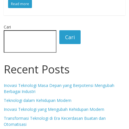
Read more
Cari
Cari
Recent Posts
Inovasi Teknologi Masa Depan yang Berpotensi Mengubah
Berbagai Industri
Teknologi dalam Kehidupan Modern
Inovasi Teknologi yang Mengubah Kehidupan Modern
Transformasi Teknologi di Era Kecerdasan Buatan dan
Otomatisasi