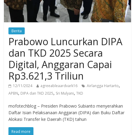
Berita
Prabowo Luncurkan DIPA
dan TKD 2025 Secara
Digital, Anggaran Capai
Rp3.621,3 Triliun
,
12/11/2024
agreeableaardvark16
Airlangga Hartarto
,
,
,
APBN
DIPA dan TKD 2025
Sri Mulyani
TKD
mofotechblog – Presiden Prabowo Subianto menyerahkan
Daftar Isian Pelaksanaan Anggaran (DIPA) dan Buku Daftar
Alokasi Transfer ke Daerah (TKD) tahun
Read more