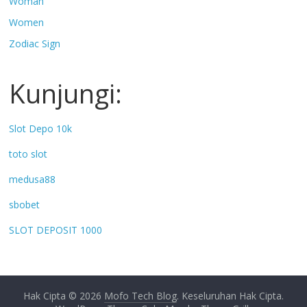
Woman
Women
Zodiac Sign
Kunjungi:
Slot Depo 10k
toto slot
medusa88
sbobet
SLOT DEPOSIT 1000
Hak Cipta © 2026
Mofo Tech Blog
. Keseluruhan Hak Cipta.