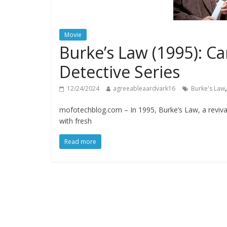
Movie
Burke’s Law (1995): Car
Detective Series
12/24/2024
agreeableaardvark16
Burke's Law
mofotechblog.com – In 1995, Burke’s Law, a revival 
with fresh
Read more