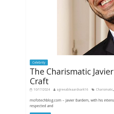
Celebrity
The Charismatic Javie
Craft
10/17/2024
agreeableaardvark16
Charismatic
mofotechblog.com – Javier Bardem, with his intens
respected and