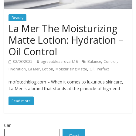
Beauty
La Mer The Moisturizing
Matte Lotion: Hydration –
Oil Control
,
,
02/03/2025
agreeableaardvark16
Balance
Control
,
,
,
,
,
Hydration
La Mer
Lotion
Moisturizing Matte
Oil
Perfect
mofotechblog.com – When it comes to luxurious skincare,
La Mer is a brand that stands at the pinnacle of high-end
Read more
Cari
Cari