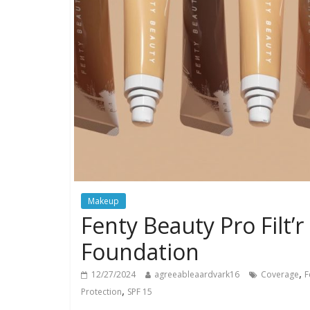
Makeup
Fenty Beauty Pro Filt
Foundation
,
12/27/2024
agreeableaardvark16
Coverage
F
,
Protection
SPF 15