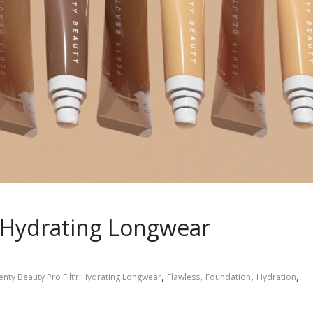
’r Hydrating Longwear
,
,
,
,
enty Beauty Pro Filt’r Hydrating Longwear
Flawless
Foundation
Hydration