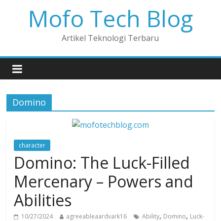
Mofo Tech Blog
Artikel Teknologi Terbaru
Domino
character
Domino: The Luck-Filled
Mercenary – Powers and
Abilities
,
,
10/27/2024
agreeableaardvark16
Ability
Domino
Luck-