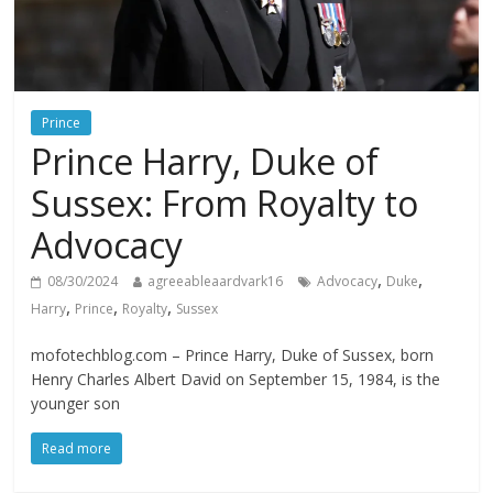
Prince
Prince Harry, Duke of
Sussex: From Royalty to
Advocacy
,
,
08/30/2024
agreeableaardvark16
Advocacy
Duke
,
,
,
Harry
Prince
Royalty
Sussex
mofotechblog.com – Prince Harry, Duke of Sussex, born
Henry Charles Albert David on September 15, 1984, is the
younger son
Read more