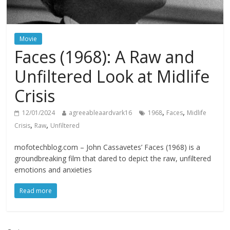
Movie
Faces (1968): A Raw and
Unfiltered Look at Midlife
Crisis
,
,
12/01/2024
agreeableaardvark16
1968
Faces
Midlife
,
,
Crisis
Raw
Unfiltered
mofotechblog.com – John Cassavetes’ Faces (1968) is a
groundbreaking film that dared to depict the raw, unfiltered
emotions and anxieties
Read more