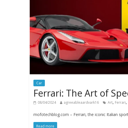
Car
Ferrari: The Art of Sp
,
,
08/04/2024
agreeableaardvark16
Art
Ferrari
mofotechblog.com – Ferrari, the iconic Italian sport
Read more