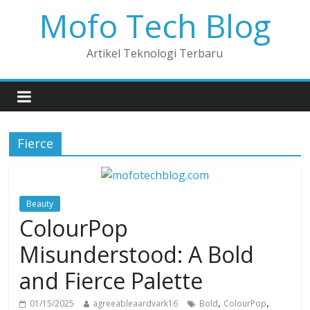
Mofo Tech Blog
Artikel Teknologi Terbaru
Fierce
Beauty
ColourPop
Misunderstood: A Bold
and Fierce Palette
,
,
01/15/2025
agreeableaardvark16
Bold
ColourPop