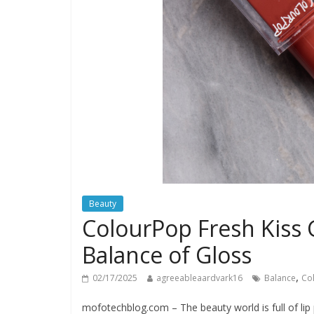
Beauty
ColourPop Fresh Kiss G
Balance of Gloss
,
02/17/2025
agreeableaardvark16
Balance
Co
mofotechblog.com – The beauty world is full of lip