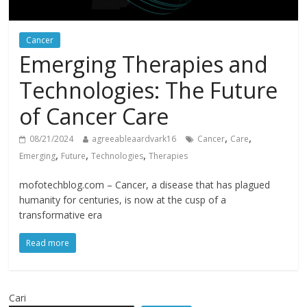
Cancer
Emerging Therapies and
Technologies: The Future
of Cancer Care
,
,
08/21/2024
agreeableaardvark16
Cancer
Care
,
,
,
Emerging
Future
Technologies
Therapies
mofotechblog.com – Cancer, a disease that has plagued
humanity for centuries, is now at the cusp of a
transformative era
Read more
Cari