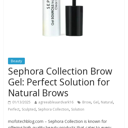
Beauty
Sephora Collection Brow
Gel: Perfect Solution for
Natural Brows
,
,
,
01/13/2025
agreeableaardvark16
Brow
Gel
Natural
,
,
,
Perfect
Sculpted
Sephora Collection
Solution
mofotechblog.com – Sephora Collection is known for
offering high-quality beauty products that cater to every