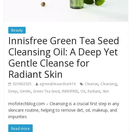
Beauty
Innisfree Green Tea Seed
Cleansing Oil: A Deep Yet
Gentle Cleanse for
Radiant Skin
,
,
02/06/2025
agreeableaardvark16
Cleanse
Cleansing
,
,
,
,
,
,
Deep
Gentle
Green Tea Seed
INNISFREE
Oil
Radiant
Skin
mofotechblog.com – Cleansing is a crucial first step in any
skincare routine, helping to remove dirt, oil, makeup, and
impurities
Read more