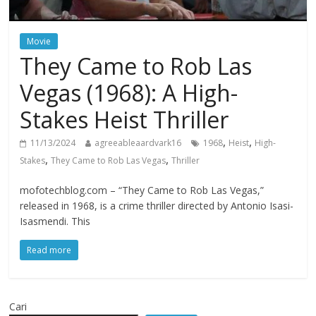
Movie
They Came to Rob Las
Vegas (1968): A High-
Stakes Heist Thriller
,
,
11/13/2024
agreeableaardvark16
1968
Heist
High-
,
,
Stakes
They Came to Rob Las Vegas
Thriller
mofotechblog.com – “They Came to Rob Las Vegas,”
released in 1968, is a crime thriller directed by Antonio Isasi-
Isasmendi. This
Read more
Cari