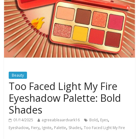
Beauty
Too Faced Light My Fire
Eyeshadow Palette: Bold
Shades
,
,
01/14/2025
agreeableaardvark16
Bold
Eyes
,
,
,
,
,
Eyeshadow
Fiery
Ignite
Palette
Shades
Too Faced Light My Fire