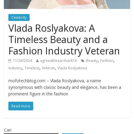
Celebrity
Vlada Roslyakova: A
Timeless Beauty and a
Fashion Industry Veteran
,
,
11/26/2024
agreeableaardvark16
Beauty
Fashion
,
,
,
Industry
Timeless
Veteran
Vlada Roslyakova
mofotechblog.com – Vlada Roslyakova, a name
synonymous with classic beauty and elegance, has been a
prominent figure in the fashion
Read more
Cari