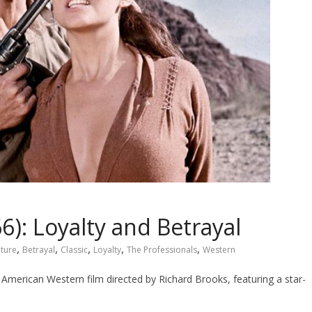
6): Loyalty and Betrayal
,
,
,
,
,
ture
Betrayal
Classic
Loyalty
The Professionals
Western
American Western film directed by Richard Brooks, featuring a star-