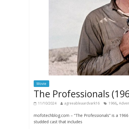
Movie
The Professionals (196
,
11/10/2024
agreeableaardvark16
1966
Adven
mofotechblog.com – “The Professionals” is a 1966 
studded cast that includes