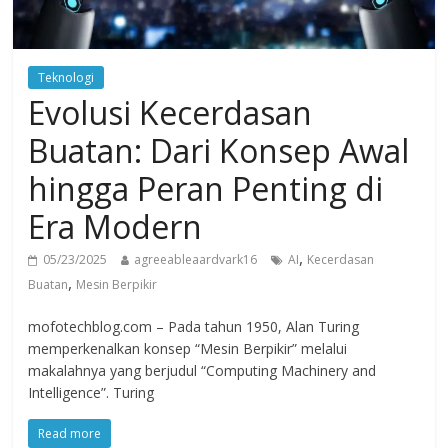
Teknologi
Evolusi Kecerdasan
Buatan: Dari Konsep Awal
hingga Peran Penting di
Era Modern
,
05/23/2025
agreeableaardvark16
AI
Kecerdasan
,
Buatan
Mesin Berpikir
mofotechblog.com – Pada tahun 1950, Alan Turing
memperkenalkan konsep “Mesin Berpikir” melalui
makalahnya yang berjudul “Computing Machinery and
Intelligence”. Turing
Read more