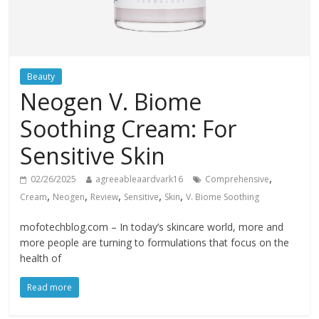
Beauty
Neogen V. Biome
Soothing Cream: For
Sensitive Skin
,
02/26/2025
agreeableaardvark16
Comprehensive
,
,
,
,
,
Cream
Neogen
Review
Sensitive
Skin
V. Biome Soothing
mofotechblog.com – In today’s skincare world, more and
more people are turning to formulations that focus on the
health of
Read more