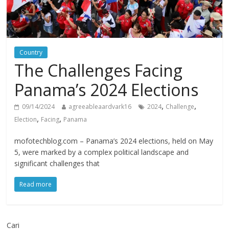
Country
The Challenges Facing
Panama’s 2024 Elections
,
,
09/14/2024
agreeableaardvark16
2024
Challenge
,
,
Election
Facing
Panama
mofotechblog.com – Panama’s 2024 elections, held on May
5, were marked by a complex political landscape and
significant challenges that
Read more
Cari