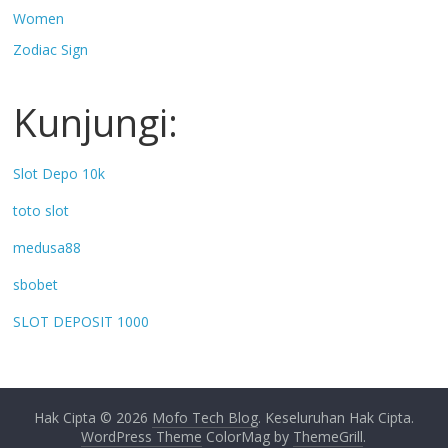
Women
Zodiac Sign
Kunjungi:
Slot Depo 10k
toto slot
medusa88
sbobet
SLOT DEPOSIT 1000
Hak Cipta © 2026
Mofo Tech Blog
. Keseluruhan Hak Cipta.
WordPress Theme
ColorMag by
ThemeGrill
.