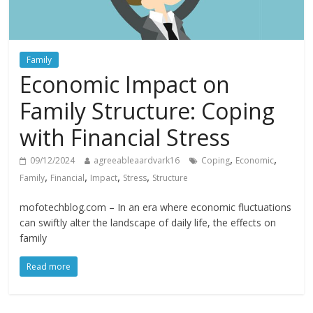
Family
Economic Impact on
Family Structure: Coping
with Financial Stress
,
,
09/12/2024
agreeableaardvark16
Coping
Economic
,
,
,
,
Family
Financial
Impact
Stress
Structure
mofotechblog.com – In an era where economic fluctuations
can swiftly alter the landscape of daily life, the effects on
family
Read more