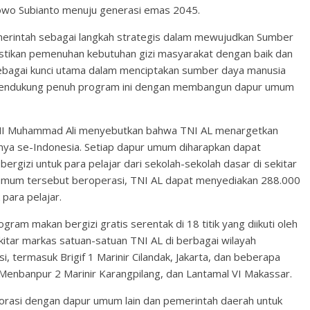
owo Subianto menuju generasi emas 2045.
emerintah sebagai langkah strategis dalam mewujudkan Sumber
tikan pemenuhan kebutuhan gizi masyarakat dengan baik dan
 sebagai kunci utama dalam menciptakan sumber daya manusia
, mendukung penuh program ini dengan membangun dapur umum
TNI Muhammad Ali menyebutkan bahwa TNI AL menargetkan
ya se-Indonesia. Setiap dapur umum diharapkan dapat
rgizi untuk para pelajar dari sekolah-sekolah dasar di sekitar
r umum tersebut beroperasi, TNI AL dapat menyediakan 288.000
para pelajar.
ogram makan bergizi gratis serentak di 18 titik yang diikuti oleh
ekitar markas satuan-satuan TNI AL di berbagai wilayah
asi, termasuk Brigif 1 Marinir Cilandak, Jakarta, dan beberapa
n, Menbanpur 2 Marinir Karangpilang, dan Lantamal VI Makassar.
aborasi dengan dapur umum lain dan pemerintah daerah untuk