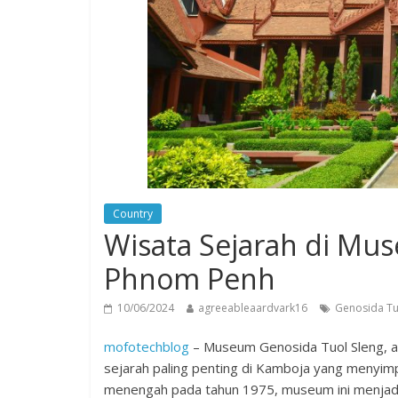
Country
Wisata Sejarah di Mu
Phnom Penh
10/06/2024
agreeableaardvark16
Genosida Tu
mofotechblog
– Museum Genosida Tuol Sleng, at
sejarah paling penting di Kamboja yang menyimpa
menengah pada tahun 1975, museum ini menjadi s