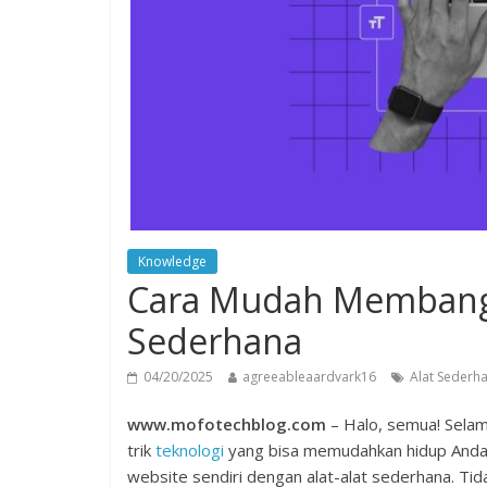
Knowledge
Cara Mudah Membangu
Sederhana
04/20/2025
agreeableaardvark16
Alat Sederh
www.mofotechblog.com
– Halo, semua! Selam
trik
teknologi
yang bisa memudahkan hidup Anda. 
website sendiri dengan alat-alat sederhana. Tida