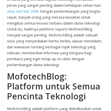
peran yang sangat penting dalam kehidupan sehari-hari.
situs slot bet 200k
Dengan perkembangan yang begitu
cepat, banyak orang yang merasa kesulitan untuk
mengikuti semua inovasi terbaru dalam dunia teknologi.
Untuk itu, hadirnya platform seperti MofotechBlog
menjadi sangat penting. MofotechBlog adalah sebuah
situs yang menyediakan berita terkini, ulasan mendalam,
dan wawasan tentang berbagai topik teknologi yang
relevan, memberikan informasi yang berguna bagi
pembaca yang ingin tetap up-to-date dengan
perkembangan dunia teknologi.
MofotechBlog:
Platform untuk Semua
Pencinta Teknologi
MofotechBlog adalah platform yang didedikasikan untuk