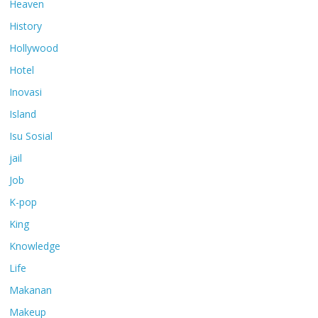
Heaven
History
Hollywood
Hotel
Inovasi
Island
Isu Sosial
jail
Job
K-pop
King
Knowledge
Life
Makanan
Makeup