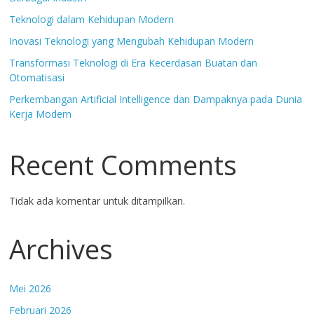
Teknologi dalam Kehidupan Modern
Inovasi Teknologi yang Mengubah Kehidupan Modern
Transformasi Teknologi di Era Kecerdasan Buatan dan
Otomatisasi
Perkembangan Artificial Intelligence dan Dampaknya pada Dunia
Kerja Modern
Recent Comments
Tidak ada komentar untuk ditampilkan.
Archives
Mei 2026
Februari 2026