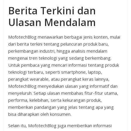
Berita Terkini dan
Ulasan Mendalam
MofotechBlog menawarkan berbagai jenis konten, mulai
dari berita terkini tentang peluncuran produk baru,
perkembangan industri, hingga analisis mendalam
mengenai tren teknologi yang sedang berkembang.
Untuk pembaca yang mencari informasi tentang produk
teknologi terbaru, seperti smartphone, laptop,
perangkat wearable, atau perangkat keras lainnya,
MofotechBlog menyediakan ulasan yang informatif dan
menyeluruh. Setiap ulasan membahas fitur-fitur utama,
performa, kelebihan, serta kekurangan produk,
memberikan pandangan yang jelas tentang apa yang
bisa diharapkan oleh konsumen.
Selain itu, MofotechBlog juga memberikan informasi