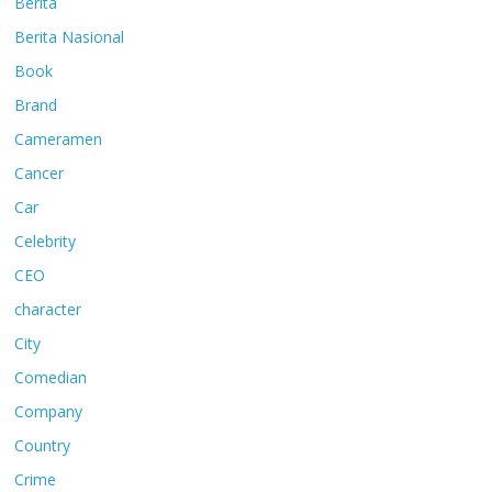
Berita
Berita Nasional
Book
Brand
Cameramen
Cancer
Car
Celebrity
CEO
character
City
Comedian
Company
Country
Crime