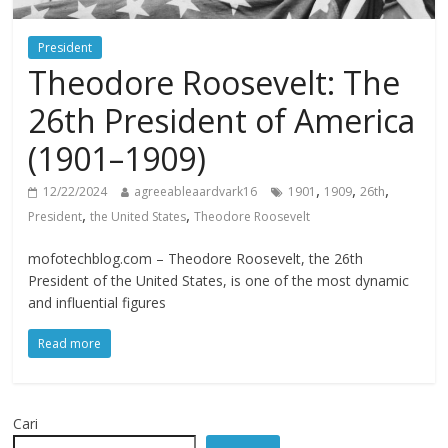
President
Theodore Roosevelt: The
26th President of America
(1901–1909)
,
,
,
12/22/2024
agreeableaardvark16
1901
1909
26th
,
,
President
the United States
Theodore Roosevelt
mofotechblog.com – Theodore Roosevelt, the 26th
President of the United States, is one of the most dynamic
and influential figures
Read more
Cari