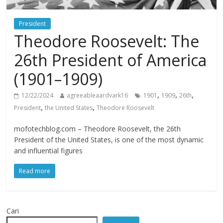
President
Theodore Roosevelt: The
26th President of America
(1901–1909)
,
,
,
12/22/2024
agreeableaardvark16
1901
1909
26th
,
,
President
the United States
Theodore Roosevelt
mofotechblog.com – Theodore Roosevelt, the 26th
President of the United States, is one of the most dynamic
and influential figures
Read more
Cari