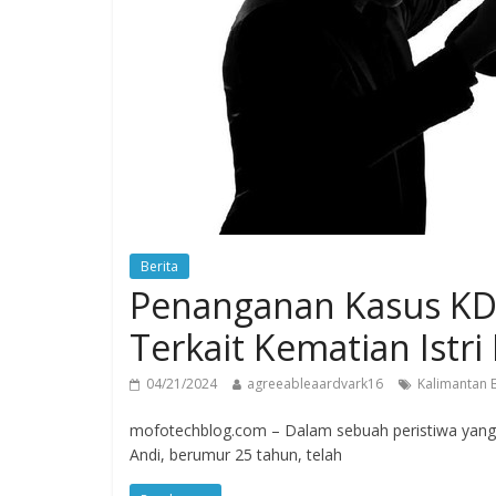
Berita
Penanganan Kasus KDR
Terkait Kematian Istr
04/21/2024
agreeableaardvark16
Kalimantan 
mofotechblog.com – Dalam sebuah peristiwa yang 
Andi, berumur 25 tahun, telah